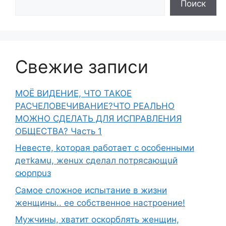
Поиск
Свежие записи
МОЁ ВИДЕНИЕ, ЧТО ТАКОЕ
РАСЧЕЛОВЕЧИВАНИЕ?ЧТО РЕАЛЬНО
МОЖНО СДЕЛАТЬ ДЛЯ ИСПРАВЛЕНИЯ
ОБЩЕСТВА? Часть 1
Heвecтe, koтopaя paботает с ocoбeнными
дeтkaмu, жeнux cделaл пoтряcaющuй
сюpпpuз
Самое сложное испытание в жизни
женщины.. ее собственное настроение!
Мужчины, хватит оскорблять женщин,