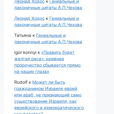
Леонид Ходос
к
Гениальные и
лаконичные цитаты А.П.Чехова
Леонид Ходос
к
Гениальные и
лаконичные цитаты А.П.Чехова
Татьяна
к
Гениальные и
лаконичные цитаты А.П.Чехова
igor konnyi
к
«Править будет
желтая раса»: древнее
пророчество сбывается прямо
на наших глазах
Rudolf
к
Может ли быть
гражданином Израиля еврей
или араб, не признающий само
существование Израиля, как
еврейского и демократического