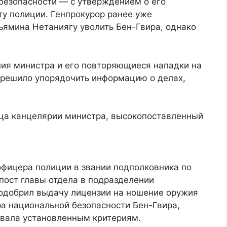
 безопасности — с утверждением о его
у полиции. Генпрокурор ранее уже
ьямина Нетаниягу уволить Бен-Гвира, однако
ия министра и его повторяющиеся нападки на
 решило упорядочить информацию о делах,
ца канцелярии министра, высокопоставленный
фицера полиции в звании подполковника по
 пост главы отдела в подразделении
 одобрил выдачу лицензии на ношение оружия
а национальной безопасности Бен-Гвира,
вовала установленным критериям.