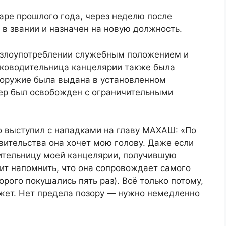
аре прошлого года, через неделю после
в звании и назначен на новую должность.
 злоупотреблении служебным положением и
уководительница канцелярии также была
а оружие была выдана в установленном
ер был освобожден с ограничительными
о выступил с нападками на главу МАХАШ: «По
вительства она хочет мою голову. Даже если
ительницу моей канцелярии, получившую
оит напомнить, что она сопровождает самого
орого покушались пять раз). Всё только потому,
сюжет. Нет предела позору — нужно немедленно