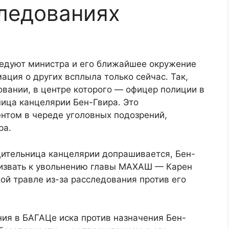
ледованиях
едуют министра и его ближайшее окружение
ация о других всплыла только сейчас. Так,
овании, в центре которого — офицер полиции в
ница канцелярии Бен-Гвира. Это
нтом в череде уголовных подозрений,
ра.
одительница канцелярии допрашивается, Бен-
ризвать к увольнению главы МАХАШ — Карен
ой травле из-за расследования против его
ния в БАГАЦе иска против назначения Бен-