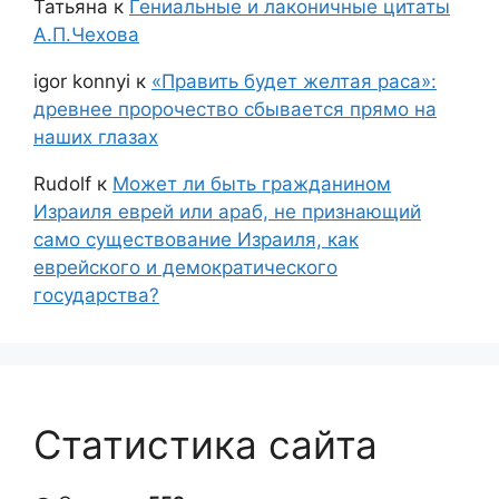
Татьяна
к
Гениальные и лаконичные цитаты
А.П.Чехова
igor konnyi
к
«Править будет желтая раса»:
древнее пророчество сбывается прямо на
наших глазах
Rudolf
к
Может ли быть гражданином
Израиля еврей или араб, не признающий
само существование Израиля, как
еврейского и демократического
государства?
Статистика сайта