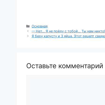
Рубрики
Основная
— Нет… Я не пойду с тобой… Ты нам никто
Я беру капусту и 3 яйца. Этот рецепт сведе
Оставьте комментарий
Комментарий