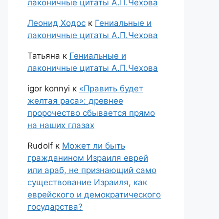
лаконичные цитаты А.П.Чехова
Леонид Ходос
к
Гениальные и
лаконичные цитаты А.П.Чехова
Татьяна
к
Гениальные и
лаконичные цитаты А.П.Чехова
igor konnyi
к
«Править будет
желтая раса»: древнее
пророчество сбывается прямо
на наших глазах
Rudolf
к
Может ли быть
гражданином Израиля еврей
или араб, не признающий само
существование Израиля, как
еврейского и демократического
государства?