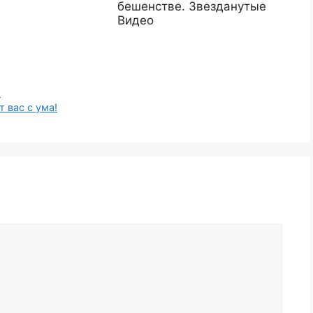
бешенстве. Звезданутые
Видео
!
т вас с ума!