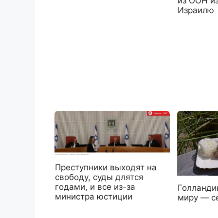
из ООН и
Израилю
Преступники выходят на
свободу, суды длятся
годами, и все из-за
Голландии
министра юстиции
миру — с