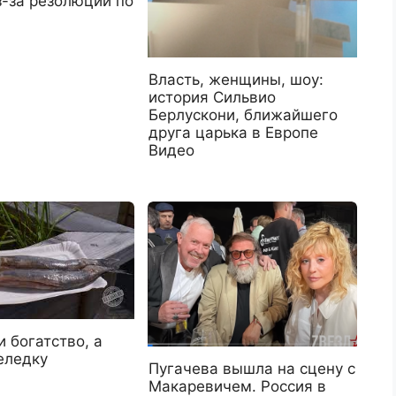
з-за резолюции по
Власть, женщины, шоу:
история Сильвио
Берлускони, ближайшего
друга царька в Европе
Видео
 богатство, а
еледку
Пугачева вышла на сцену с
Макаревичем. Россия в