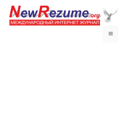
Перейти
к
содержимому
Меню