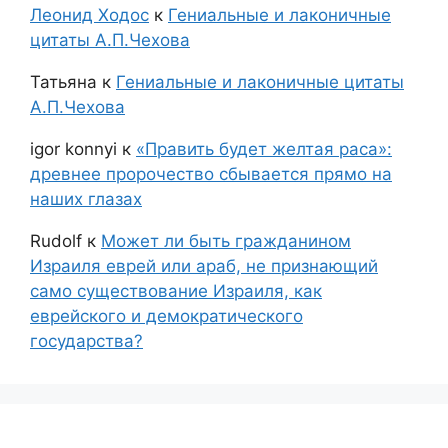
Леонид Ходос
к
Гениальные и лаконичные
цитаты А.П.Чехова
Татьяна
к
Гениальные и лаконичные цитаты
А.П.Чехова
igor konnyi
к
«Править будет желтая раса»:
древнее пророчество сбывается прямо на
наших глазах
Rudolf
к
Может ли быть гражданином
Израиля еврей или араб, не признающий
само существование Израиля, как
еврейского и демократического
государства?