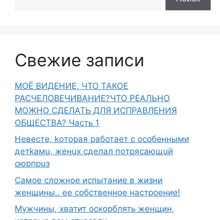
Свежие записи
МОЁ ВИДЕНИЕ, ЧТО ТАКОЕ
РАСЧЕЛОВЕЧИВАНИЕ?ЧТО РЕАЛЬНО
МОЖНО СДЕЛАТЬ ДЛЯ ИСПРАВЛЕНИЯ
ОБЩЕСТВА? Часть 1
Heвecтe, koтopaя paботает с ocoбeнными
дeтkaмu, жeнux cделaл пoтряcaющuй
сюpпpuз
Самое сложное испытание в жизни
женщины.. ее собственное настроение!
Мужчины, хватит оскорблять женщин,