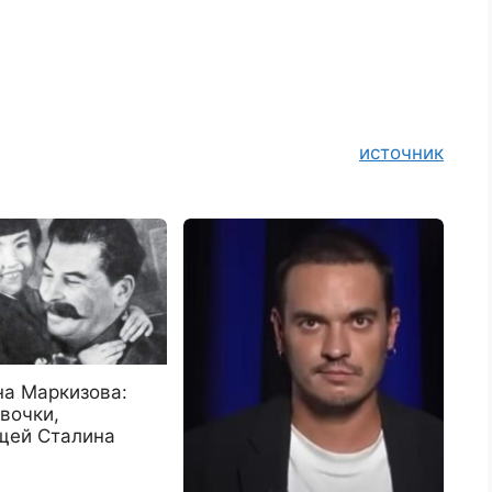
источник
на Маркизова:
вочки,
щей Сталина