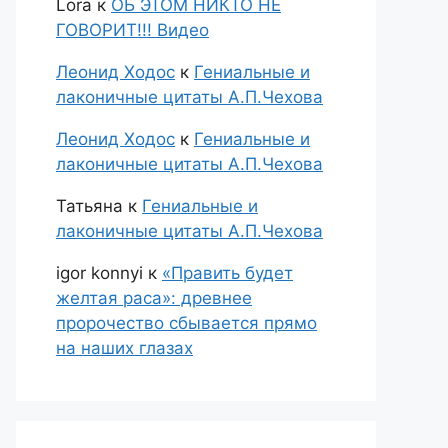
Lora
к
ОБ ЭТОМ НИКТО НЕ
ГОВОРИТ!!! Видео
Леонид Ходос
к
Гениальные и
лаконичные цитаты А.П.Чехова
Леонид Ходос
к
Гениальные и
лаконичные цитаты А.П.Чехова
Татьяна
к
Гениальные и
лаконичные цитаты А.П.Чехова
igor konnyi
к
«Править будет
желтая раса»: древнее
пророчество сбывается прямо
на наших глазах