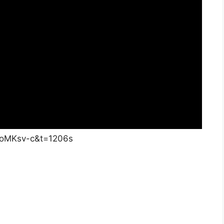
zoMKsv-c&t=1206s