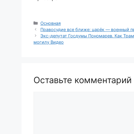
Рубрики
Основная
Правосудие все ближе: царёк — военный п
Экс-депутат Госдумы Пономарев. Как Трамп
могилу Видео
Оставьте комментарий
Комментарий