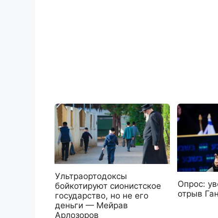
Ультраортодоксы
Опрос: у
бойкотируют сионистское
отрыв Га
государство, но не его
деньги — Мейрав
Арлозоров