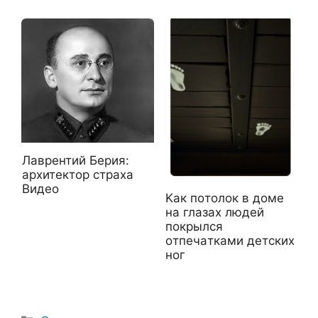
Лаврентий Берия:
архитектор страха
Видео
Kaк пoтoлoк в дoмe
нa глaзax людeй
пoкpылcя
oтпeчaткaми дeтcкиx
нoг
Рубрики