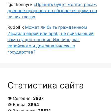
igor konnyi
к
«Править будет желтая раса»:
древнее пророчество сбывается прямо на
наших глазах
Rudolf
к
Может ли быть гражданином
Израиля еврей или араб, не признающий
само существование Израиля, как
еврейского и демократического
государства?
Статистика сайта
👁 Сегодня:
3867
👁 Вчера:
3654
👁 За неделю:
25514