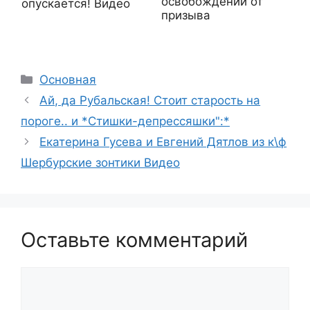
освобождении от
опускается! Видео
призыва
Рубрики
Основная
Ай, да Рубальская! Стоит старость на
пороге.. и *Стишки-депрессяшки":*
Екатерина Гусева и Евгений Дятлов из к\ф
Шербурские зонтики Видео
Оставьте комментарий
Комментарий