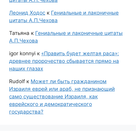
Леонид Ходос
к
Гениальные и лаконичные
цитаты А.П.Чехова
Татьяна
к
Гениальные и лаконичные цитаты
А.П.Чехова
igor konnyi
к
«Править будет желтая раса»:
древнее пророчество сбывается прямо на
наших глазах
Rudolf
к
Может ли быть гражданином
Израиля еврей или араб, не признающий
само существование Израиля, как
еврейского и демократического
государства?