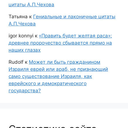
цитаты А.П.Чехова
Татьяна
к
Гениальные и лаконичные цитаты
А.П.Чехова
igor konnyi
к
«Править будет желтая раса»:
древнее пророчество сбывается прямо на
наших глазах
Rudolf
к
Может ли быть гражданином
Израиля еврей или араб, не признающий
само существование Израиля, как
еврейского и демократического
государства?