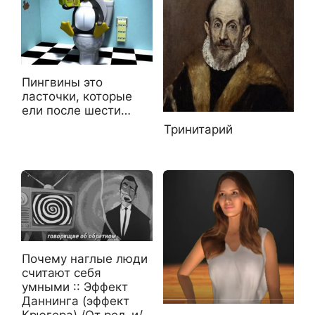
Пингвины это
ласточки, которые
ели после шести…
Тринитарий
Почему наглые люди
считают себя
умными :: Эффект
Даннинга (эффект
Крюгера) /От ред-и/