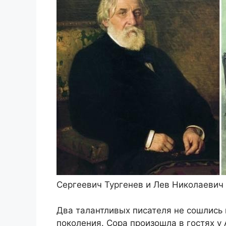
Сергеевич Тургенев и Лев Николаевич 
Два талантливых писателя не сошлись
поколения. Сора произошла в гостях у