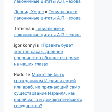
лаконичные цитаты А.П.Чехова
Леонид Ходос
к
Гениальные и
лаконичные цитаты А.П.Чехова
Татьяна
к
Гениальные и
лаконичные цитаты А.П.Чехова
igor konnyi
к
«Править будет
желтая раса»: древнее
пророчество сбывается прямо
на наших глазах
Rudolf
к
Может ли быть
гражданином Израиля еврей
или араб, не признающий само
существование Израиля, как
еврейского и демократического
государства?