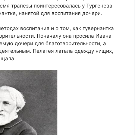
емя трапезы поинтересовалась у Тургенева
нантке, нанятой для воспитания дочери.
етодах воспитания и о том, как гувернантка
орительности. Поначалу она просила Ивана
емую дочери для благотворительности, а
 деятельным. Пелагея латала одежду нищих,
ащала.