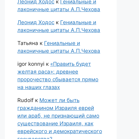
Леонид Ходос
к
Гениальные и
лаконичные цитаты А.П.Чехова
Леонид Ходос
к
Гениальные и
лаконичные цитаты А.П.Чехова
Татьяна
к
Гениальные и
лаконичные цитаты А.П.Чехова
igor konnyi
к
«Править будет
желтая раса»: древнее
пророчество сбывается прямо
на наших глазах
Rudolf
к
Может ли быть
гражданином Израиля еврей
или араб, не признающий само
существование Израиля, как
еврейского и демократического