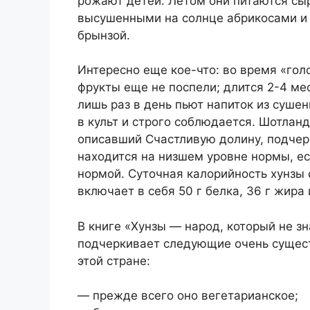
рожают детей. Летом они питаются с
высушенными на солнце абрикосами и
брынзой.
Интересно еще кое-что: во время «голо
фрукты еще не поспели; длится 2-4 мес
лишь раз в день пьют напиток из сушен
в культ и строго соблюдается. Шотлан
описавший Счастливую долину, подчер
находится на низшем уровне нормы, е
нормой. Суточная калорийность хунзы 
включает в себя 50 г белка, 36 г жира 
В книге «Хунзы — народ, который не зн
подчеркивает следующие очень сущес
этой стране:
— прежде всего оно вегетарианское;