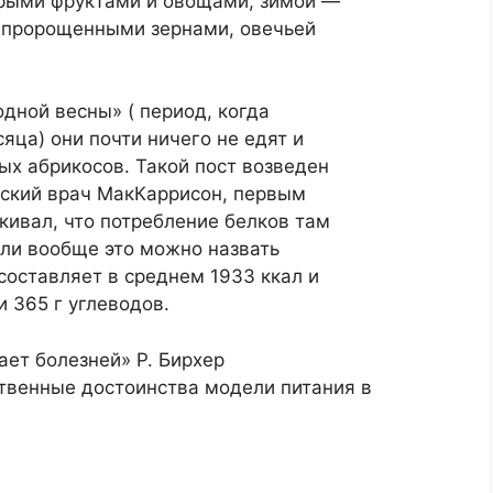
ырыми фруктами и овощами, зимой —
 пророщенными зернами, овечьей
дной весны» ( период, когда
яца) они почти ничего не едят и
ых абрикосов. Такой пост возведен
дский врач МакКаррисон, первым
кивал, что потребление белков там
сли вообще это можно назвать
составляет в среднем 1933 ккал и
и 365 г углеводов.
ает болезней» Р. Бирхер
твенные достоинства модели питания в