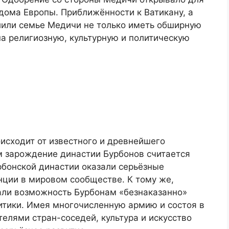
дома Европы. Приближённости к Ватикану, а
лили семье Медичи не только иметь обширную
на религиозную, культурную и политическую
оисходит от известного и древнейшего
 зарождение династии Бурбонов считается
рбонской династии оказали серьёзные
нции в мировом сообществе. К тому же,
али возможность Бурбонам «безнаказанно»
итики. Имея многочисленную армию и состоя в
телями стран-соседей, культура и искусство