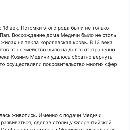
 18 век. Потомки этого рода были не только
 Пап. Восхождение дома Медичи было не столь
 жилах не текла королевская кровь. В 13 века
нтов это семейство было на долго отстраненно
 века Козимо Медичи удалось обратно вернуть
сто осуществляли покровительство многих сфер
илась живопись. Именно с подачи Медичи
 развиваться, сделав столицу Флорентийской
 Одобрение со стороны Медичи открывало для