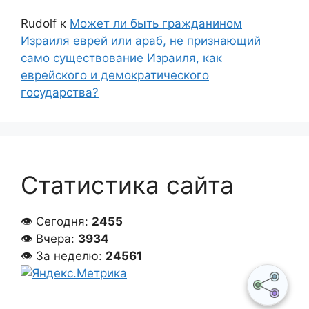
Rudolf
к
Может ли быть гражданином
Израиля еврей или араб, не признающий
само существование Израиля, как
еврейского и демократического
государства?
Статистика сайта
👁 Сегодня:
2455
👁 Вчера:
3934
👁 За неделю:
24561