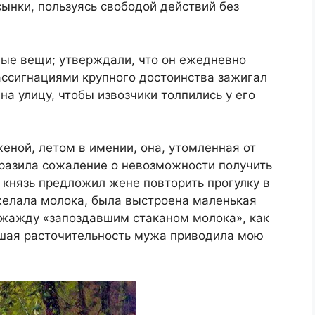
ынки, пользуясь свободой действий без
ые вещи; утверждали, что он ежедневно
ассигнациями крупного достоинства зажигал
 на улицу, чтобы извозчики толпились у его
женой, летом в имении, она, утомленная от
ыразила сожаление о невозможности получить
, князь предложил жене повторить прогулку в
ожелала молока, была выстроена маленькая
ю жажду «запоздавшим стаканом молока», как
дшая расточительность мужа приводила мою