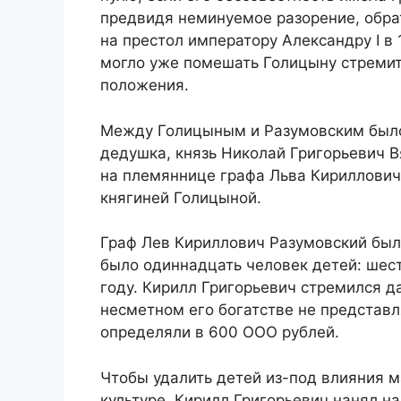
предвидя неминуемое разорение, обра
на престол императору Александру I в 1
могло уже помешать Голицыну стремит
положения.
Между Голицыным и Разумовским было 
дедушка, князь Николай Григорьевич В
на племяннице графа Льва Кирилловича
княгиней Голицыной.
Граф Лев Кириллович Разумовский был 
было одиннадцать человек детей: шест
году. Кирилл Григорьевич стремился д
несметном его богатстве не представл
определяли в 600 ООО рублей.
Чтобы удалить детей из-под влияния м
культуре, Кирилл Григорьевич нанял н