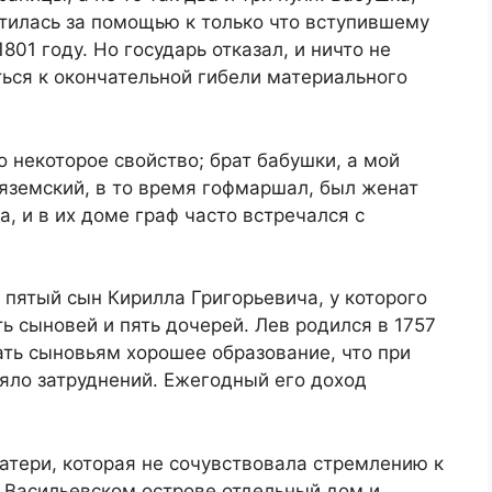
тилась за помощью к только что вступившему
801 году. Но государь отказал, и ничто не
ься к окончательной гибели материального
некоторое свойство; брат бабушки, а мой
яземский, в то время гофмаршал, был женат
, и в их доме граф часто встречался с
пятый сын Кирилла Григорьевича, у которого
ь сыновей и пять дочерей. Лев родился в 1757
ать сыновьям хорошее образование, что при
яло затруднений. Ежегодный его доход
атери, которая не сочувствовала стремлению к
а Васильевском острове отдельный дом и