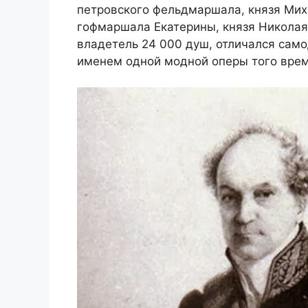
петровского фельдмаршала, князя Мих
гофмаршала Екатерины, князя Николая
владетель 24 000 душ, отличался само
именем одной модной оперы того вре