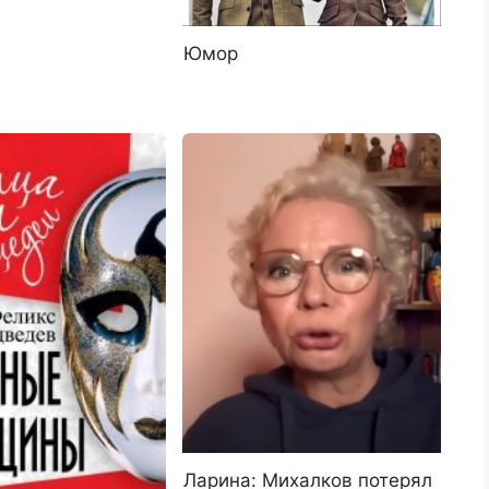
Юмор
Ларина: Михалков потерял