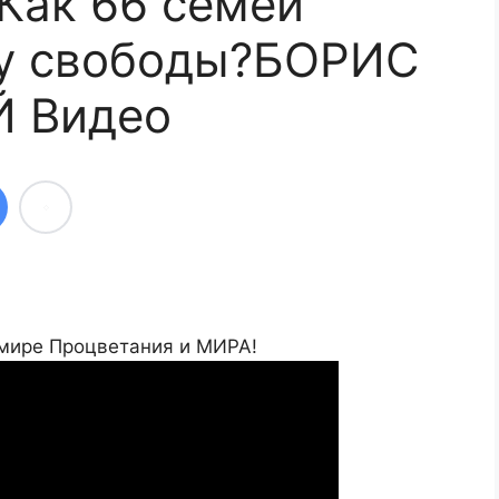
 Как 66 семей
цу свободы?БОРИС
 Видео
 мире Процветания и МИРА!