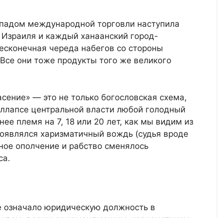
спадом международной торговли наступила
 Израиля и каждый ханаанский город-
есконечная череда набегов со стороны
Все они тоже продукты того же великого
асение» — это не только богословская схема,
оллапсе центральной власти любой голодный
ее племя на 7, 18 или 20 лет, как мы видим из
 появлялся харизматичный вождь (судья вроде
ное ополчение и рабство сменялось
са.
е означало юридическую должность в