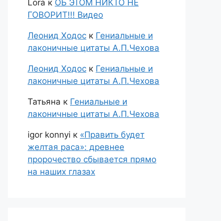
Lora
к
ОБ ЭТОМ НИКТО НЕ
ГОВОРИТ!!! Видео
Леонид Ходос
к
Гениальные и
лаконичные цитаты А.П.Чехова
Леонид Ходос
к
Гениальные и
лаконичные цитаты А.П.Чехова
Татьяна
к
Гениальные и
лаконичные цитаты А.П.Чехова
igor konnyi
к
«Править будет
желтая раса»: древнее
пророчество сбывается прямо
на наших глазах