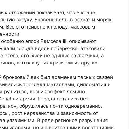
ных отложений показывает, что в конце
льную засуху. Уровень воды в озерах и морях
. Все это привело к голоду, массовым
енности.
особенно эпохи Рамсеса III, описывают
рушали города вдоль побережья, атаковали
е всего, это были не единые захватчики, а
оинов, вытолкнутых кризисом из других
 бронзовый век был временем тесных связей
звивались торговля металлами, дипломатия и
ла рушиться, возник эффект домино.
Ослабли армии. Города остались без
регион, обрушилась почти одновременно.
рсы, рост неравенства и зависимость от
ва уязвимыми. В ряде регионов разрушения
ими ударами, но и с внутренними восстаниями.