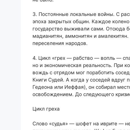
3. Постоянные локальные войны. С ра
эпоха закрытых общин. Каждое колено
государство выживали сами. Отсюда б
мадианитян, аммонитян и амалекитян. 
переселения народов.
4. Цикл «грех — рабство — вопль — сп
но и экономическая реальность. При к
вождь с отрядом мог поработить соседн
Книги Судей. А когда у соседей вдруг
Гедеона или Иеффая), он собирал мест
освобождением. До следующего кризи
Цикл греха
Слово «судья» — шофет на иврите — н