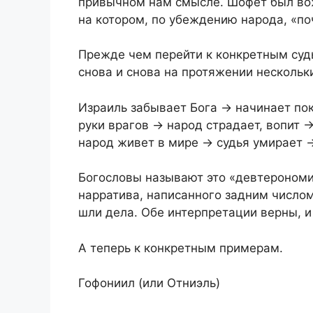
привычном нам смысле. Шофет был во
на котором, по убеждению народа, «по
Прежде чем перейти к конкретным суд
снова и снова на протяжении нескольк
Израиль забывает Бога → начинает пок
руки врагов → народ страдает, вопит 
народ живет в мире → судья умирает →
Богословы называют это «девтерономи
нарратива, написанного задним числом
шли дела. Обе интерпретации верны, и 
А теперь к конкретным примерам.
Гофониил (или Отниэль)