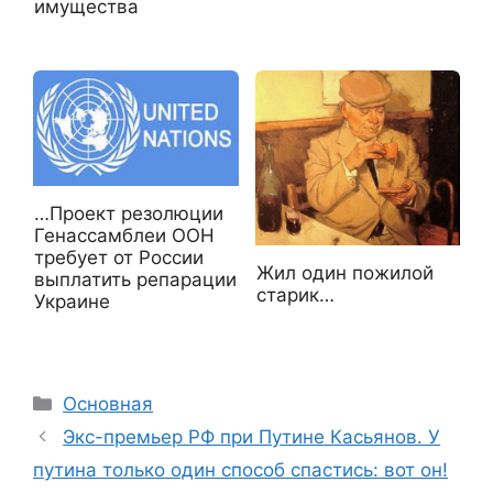
имущества
…Проект резолюции
Генассамблеи ООН
требует от России
Жил один пожилой
выплатить репарации
старик…
Украине
Рубрики
Основная
Экс-премьер РФ при Путине Касьянов. У
путина только один способ спастись: вот он!