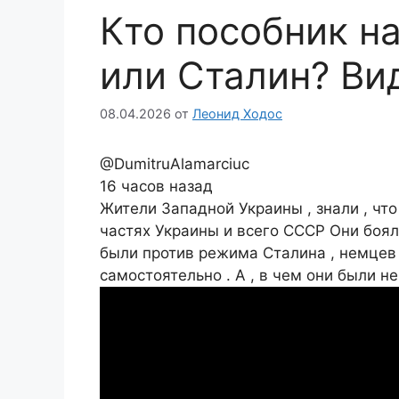
Кто пособник н
или Сталин? Ви
08.04.2026
от
Леонид Ходос
@DumitruAlamarciuc
16 часов назад
Жители Западной Украины , знали , что
частях Украины и всего СССР Они боял
были против режима Сталина , немцев 
самостоятельно . А , в чем они были не