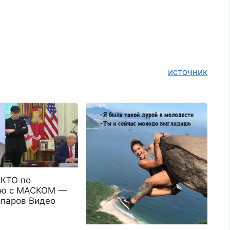
источник
КТО по
ию с МАСКОМ —
спаров Видео