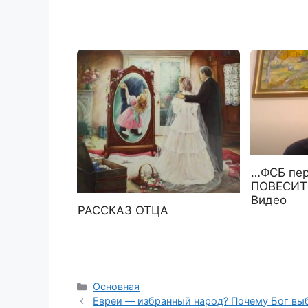
…ФСБ пе
ПОВЕСИТ
Видео
РАССКАЗ ОТЦА
Рубрики
Основная
Евреи — избранный народ? Почему Бог вы