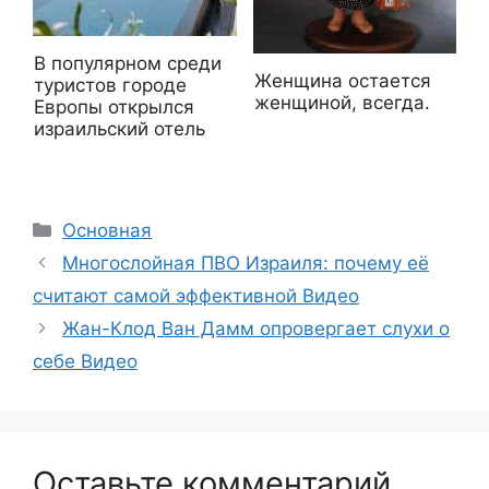
В популярном среди
Женщина остается
туристов городе
женщиной, всегда.
Европы открылся
израильский отель
Рубрики
Основная
Многослойная ПВО Израиля: почему её
считают самой эффективной Видео
Жан-Клод Ван Дамм опровергает слухи о
себе Видео
Оставьте комментарий