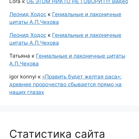
Lora
к
ОБ ЭТОМ НИКТО НЕ ГОВОРИТ!!! Видео
Леонид Ходос
к
Гениальные и лаконичные
цитаты А.П.Чехова
Леонид Ходос
к
Гениальные и лаконичные
цитаты А.П.Чехова
Татьяна
к
Гениальные и лаконичные цитаты
А.П.Чехова
igor konnyi
к
«Править будет желтая раса»:
древнее пророчество сбывается прямо на
наших глазах
Статистика сайта