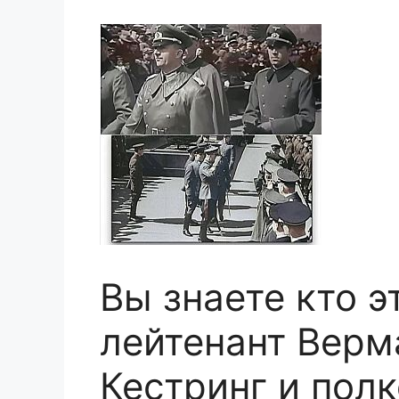
Вы знаете кто э
лейтенант Верм
Кестринг и пол