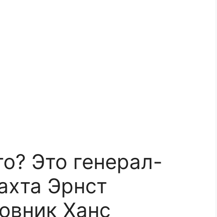
то? Это генерал-
ахта Эрнст
ковник Ханс