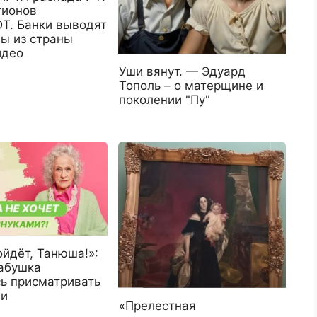
гионов
. Банки выводят
ы из страны
идео
Уши вянут. — Эдуард
Тополь – о матерщине и
поколении "Пу"
ойдёт, Танюша!»:
абушка
сь присматривать
ми
«Прелестная