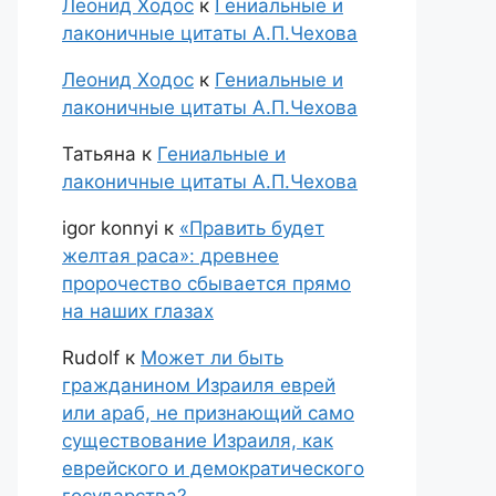
Леонид Ходос
к
Гениальные и
лаконичные цитаты А.П.Чехова
Леонид Ходос
к
Гениальные и
лаконичные цитаты А.П.Чехова
Татьяна
к
Гениальные и
лаконичные цитаты А.П.Чехова
igor konnyi
к
«Править будет
желтая раса»: древнее
пророчество сбывается прямо
на наших глазах
Rudolf
к
Может ли быть
гражданином Израиля еврей
или араб, не признающий само
существование Израиля, как
еврейского и демократического