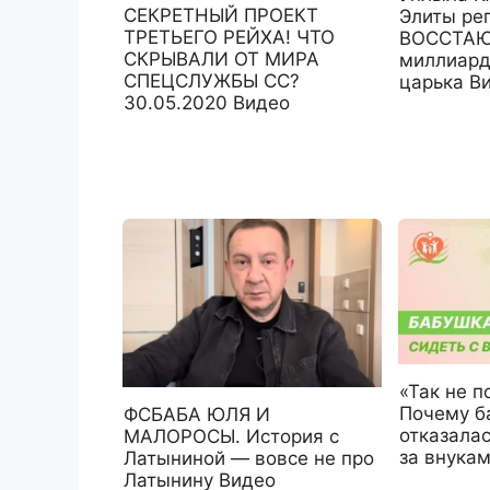
СЕКРЕТНЫЙ ПРОЕКТ
Элиты ре
ТРЕТЬЕГО РЕЙХА! ЧТО
ВОССТАЮТ
СКРЫВАЛИ ОТ МИРА
миллиард
СПЕЦСЛУЖБЫ СС?
царька В
30.05.2020 Видео
«Так не п
Почему б
ФСБАБА ЮЛЯ И
отказала
МАЛОРОСЫ. История с
за внука
Латыниной — вовсе не про
Латынину Видео