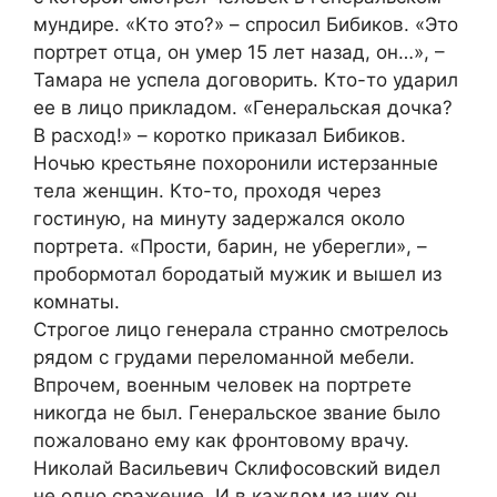
мундире. «Кто это?» – спросил Бибиков. «Это
портрет отца, он умер 15 лет назад, он…», –
Тамара не успела договорить. Кто-то ударил
ее в лицо прикладом. «Генеральская дочка?
В расход!» – коротко приказал Бибиков.
Ночью крестьяне похоронили истерзанные
тела женщин. Кто-то, проходя через
гостиную, на минуту задержался около
портрета. «Прости, барин, не уберегли», –
пробормотал бородатый мужик и вышел из
комнаты.
Строгое лицо генерала странно смотрелось
рядом с грудами переломанной мебели.
Впрочем, военным человек на портрете
никогда не был. Генеральское звание было
пожаловано ему как фронтовому врачу.
Николай Васильевич Склифосовский видел
не одно сражение. И в каждом из них он