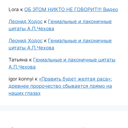
Lora
к
ОБ ЭТОМ НИКТО НЕ ГОВОРИТ!!! Видео
Леонид Ходос
к
Гениальные и лаконичные
цитаты А.П.Чехова
Леонид Ходос
к
Гениальные и лаконичные
цитаты А.П.Чехова
Татьяна
к
Гениальные и лаконичные цитаты
А.П.Чехова
igor konnyi
к
«Править будет желтая раса»:
древнее пророчество сбывается прямо на
наших глазах