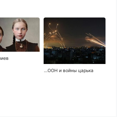
ниев
…ООН и войны царька