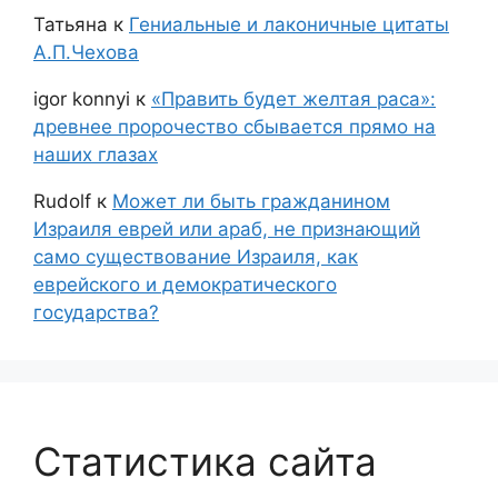
Татьяна
к
Гениальные и лаконичные цитаты
А.П.Чехова
igor konnyi
к
«Править будет желтая раса»:
древнее пророчество сбывается прямо на
наших глазах
Rudolf
к
Может ли быть гражданином
Израиля еврей или араб, не признающий
само существование Израиля, как
еврейского и демократического
государства?
Статистика сайта