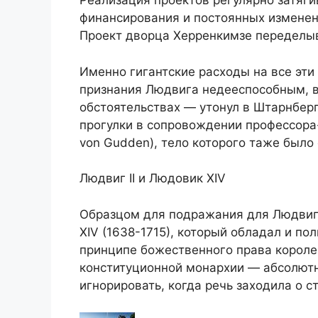
Реализация проектов регулярно затяги
финансирования и постоянных изменен
Проект дворца Херренкимзе переделыв
Именно гигантские расходы на все эти
признания Людвига недееспособным, вс
обстоятельствах — утонул в Штарнберг
прогулки в сопровождении профессора
von Gudden), тело которого таже было
Людвиг II и Людовик XIV
Образцом для подражания для Людвиг
XIV (1638-1715), который обладал и по
принципе божественного права королей
конституционной монархии — абсолютно
игнорировать, когда речь заходила о с