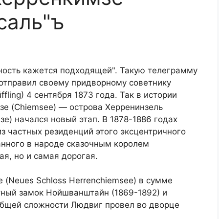
саль"ъ
ность кажется подходящей". Такую телеграмму
.) отправил своему придворному советнику
ling) 4 сентября 1873 года. Так в истории
зе (Chiemsee) — острова Херренинзель
е) начался новый этап. В 1878-1886 годах
з частных резиденций этого эксцентричного
анного в народе сказочным королем
ая, но и самая дорогая.
(Neues Schloss Herrenchiemsee) в сумме
тный замок Нойшванштайн (1869-1892) и
 общей сложности Людвиг провел во дворце