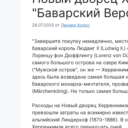
"Баварский Вер
28.07.2025
от
Леонид Ходос
"Завершите покупку немедленно, мест
баварский король Людвиг II (Ludwig II
Лоренцу фон Дюффлингу (Lorenz von Düff
самого большого острова на озере Ким
("Мужской остров", он же — Херренкимз
здесь была возведена самая большая и
баварского монарха-мечтателя, прозв
(Märchenkönig). Не только самая больш
Расходы на Новый дворец Херренкимзе 
превзошли затраты на всемирно извес
альпийский Линдерхоф (1870-1886). В
Херренкимзе всего двенадцать дней.