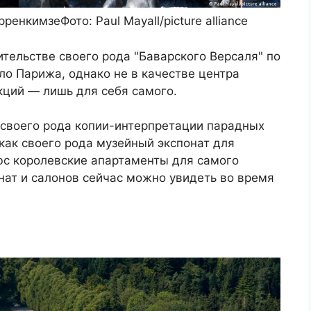
енкимзеФото: Paul Mayall/picture alliance
тельстве своего рода "Баварского Версаля" по
о Парижа, однако не в качестве центра
кций — лишь для себя самого.
своего рода копии-интерпретации парадных
ак своего рода музейный экспонат для
юс королевские апартаменты для самого
нат и салонов сейчас можно увидеть во время