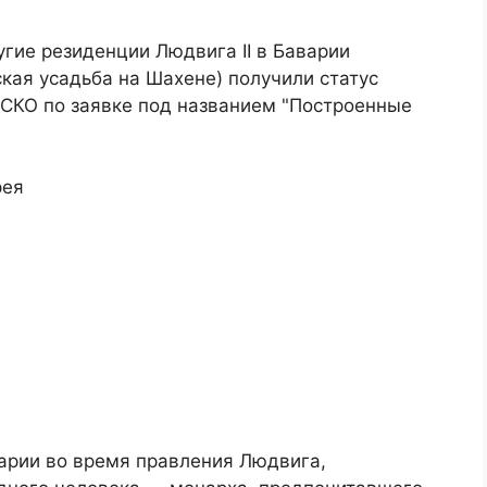
угие резиденции Людвига II в Баварии
кая усадьба на Шахене) получили статус
СКО по заявке под названием "Построенные
рея
варии во время правления Людвига,