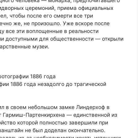
дного человека — монарха, предпочитавшего
ридворных церемоний, приема официальных
ел, чтобы после его смерти все три
ечно же, не произошло. Уже вскоре после
ду все эти воплощенные в реальности
ли доступными для общественности — открыли
дарственные музеи.
фии 1886 года незадолго до трагической
ил в своем небольшом замке Линдерхоф в
т Гармиш-Партенкирхена — единственной из
ойство которой полностью завершили при
ванштайн не был доделан окончательно.