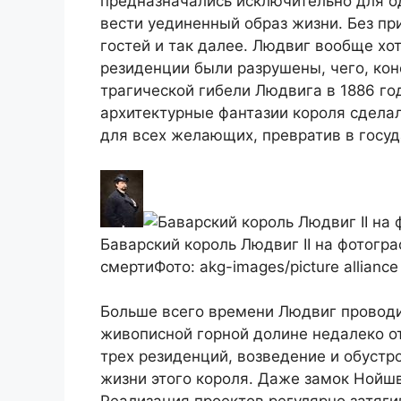
предназначались исключительно для о
вести уединенный образ жизни. Без п
гостей и так далее. Людвиг вообще хот
резиденции были разрушены, чего, кон
трагической гибели Людвига в 1886 го
архитектурные фантазии короля сдела
для всех желающих, превратив в госу
Баварский король Людвиг II на фотогра
смертиФото: akg-images/picture alliance
Больше всего времени Людвиг провод
живописной горной долине недалеко о
трех резиденций, возведение и обустр
жизни этого короля. Даже замок Нойш