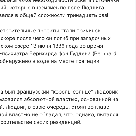
валась из-за необходимости искать источники
ий, которые вносились по воле Людвига.
ался в общей сложности тринадцать раз!
 строительные проекты стали причиной
коре после чего он погиб при загадочных
ском озере 13 июня 1886 года во время
-психиатра Бернхарда фон Гуддена (Bernhard
 обнаружено в воде на месте трагедии.
а был французский "король-солнце" Людовик
льзовался абсолютной властью, основанной на
. Людвиг, в свою очередь, стоял во главе
й властью не обладал, что, однако, пытался
троительстве своих резиденций.