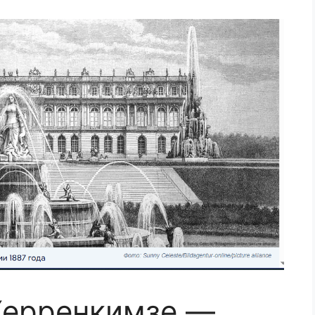
Херренкимзе —