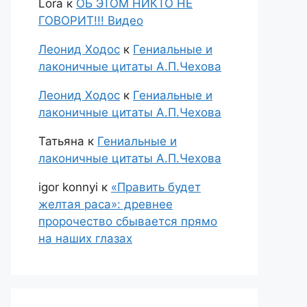
Lora
к
ОБ ЭТОМ НИКТО НЕ
ГОВОРИТ!!! Видео
Леонид Ходос
к
Гениальные и
лаконичные цитаты А.П.Чехова
Леонид Ходос
к
Гениальные и
лаконичные цитаты А.П.Чехова
Татьяна
к
Гениальные и
лаконичные цитаты А.П.Чехова
igor konnyi
к
«Править будет
желтая раса»: древнее
пророчество сбывается прямо
на наших глазах