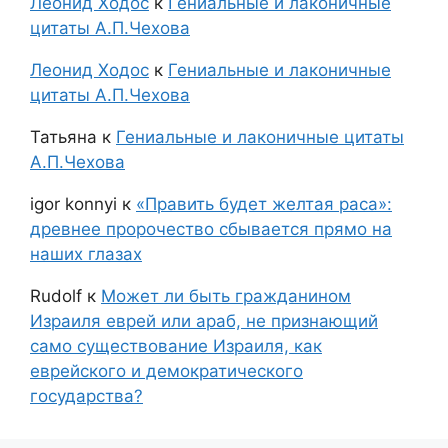
Леонид Ходос
к
Гениальные и лаконичные
цитаты А.П.Чехова
Леонид Ходос
к
Гениальные и лаконичные
цитаты А.П.Чехова
Татьяна
к
Гениальные и лаконичные цитаты
А.П.Чехова
igor konnyi
к
«Править будет желтая раса»:
древнее пророчество сбывается прямо на
наших глазах
Rudolf
к
Может ли быть гражданином
Израиля еврей или араб, не признающий
само существование Израиля, как
еврейского и демократического
государства?