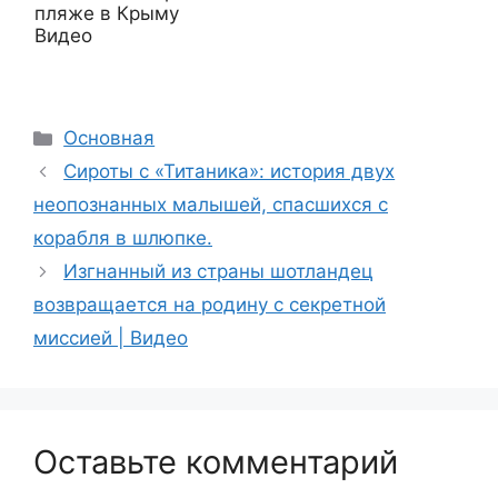
пляже в Крыму
Видео
Рубрики
Основная
Сироты с «Титаника»: история двух
неопознанных малышей, спасшихся с
корабля в шлюпке.
Изгнанный из страны шотландец
возвращается на родину с секретной
миссией | Видео
Оставьте комментарий