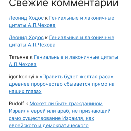
Свежие комментарии
Леонид Ходос
к
Гениальные и лаконичные
цитаты А.П.Чехова
Леонид Ходос
к
Гениальные и лаконичные
цитаты А.П.Чехова
Татьяна
к
Гениальные и лаконичные цитаты
А.П.Чехова
igor konnyi
к
«Править будет желтая раса»:
древнее пророчество сбывается прямо на
наших глазах
Rudolf
к
Может ли быть гражданином
Израиля еврей или араб, не признающий
само существование Израиля, как
еврейского и демократического