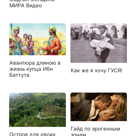
МИРА Видео
Авантюра длиною в
жизнь купца Ибн
Как же я хочу ГУСЯ!
Баттута
Гайд по эрогенным
Остров для двоих.
зонам