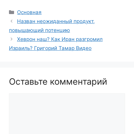
Рубрики
Основная
Назван неожиданный продукт,
повышающий потенцию
Хеврон наш? Как Иран разгромил
Израиль? Григорий Тамар Видео
Оставьте комментарий
Комментарий