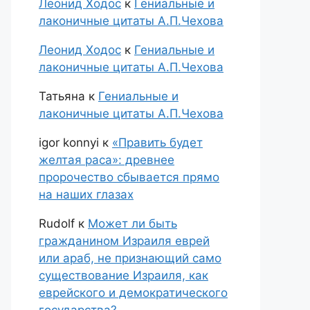
Леонид Ходос
к
Гениальные и
лаконичные цитаты А.П.Чехова
Леонид Ходос
к
Гениальные и
лаконичные цитаты А.П.Чехова
Татьяна
к
Гениальные и
лаконичные цитаты А.П.Чехова
igor konnyi
к
«Править будет
желтая раса»: древнее
пророчество сбывается прямо
на наших глазах
Rudolf
к
Может ли быть
гражданином Израиля еврей
или араб, не признающий само
существование Израиля, как
еврейского и демократического