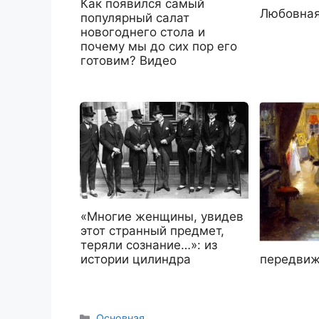
Как появился самый
Любовная
популярный салат
новогоднего стола и
почему мы до сих пор его
готовим? Видео
«Многие женщины, увидев
этот странный предмет,
теряли сознание…»: из
передвиж
истории цилиндра
Рубрики
Основная