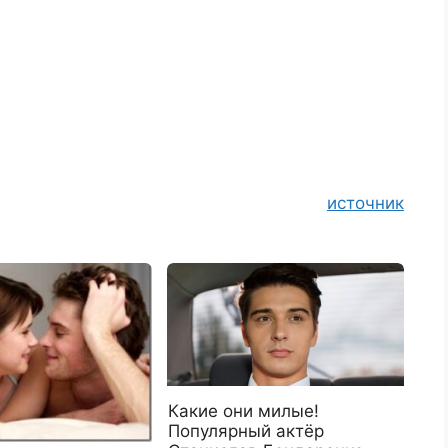
источник
Какие они милые!
Популярный актёр