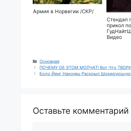
Армия в Норвегии /СКР/
Стендап 
прикол п
ГудНайтШ
Видео
Рубрики
Основная
ПОЧЕМУ Об ЭТОМ МОЛЧАТ! Вот Что ТВОРИ
Боло Йенг Наконец Раскрыл Шокирующую 
Оставьте комментарий
Комментарий