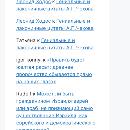
Леонид Ходос
к
Гениальные и
лаконичные цитаты А.П.Чехова
Леонид Ходос
к
Гениальные и
лаконичные цитаты А.П.Чехова
Татьяна
к
Гениальные и
лаконичные цитаты А.П.Чехова
igor konnyi
к
«Править будет
желтая раса»: древнее
пророчество сбывается прямо
на наших глазах
Rudolf
к
Может ли быть
гражданином Израиля еврей
или араб, не признающий само
существование Израиля, как
еврейского и демократического