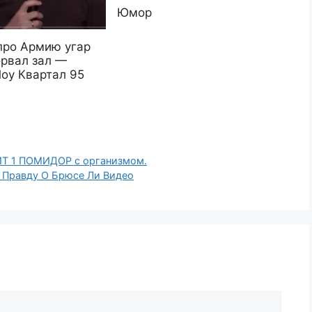
Юмор
про Армию угар
орвал зал —
оу Квартал 95
Т 1 ПОМИДОР с организмом.
Правду О Брюсе Ли Видео