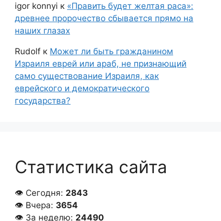
igor konnyi
к
«Править будет желтая раса»:
древнее пророчество сбывается прямо на
наших глазах
Rudolf
к
Может ли быть гражданином
Израиля еврей или араб, не признающий
само существование Израиля, как
еврейского и демократического
государства?
Статистика сайта
👁 Сегодня:
2843
👁 Вчера:
3654
👁 За неделю:
24490