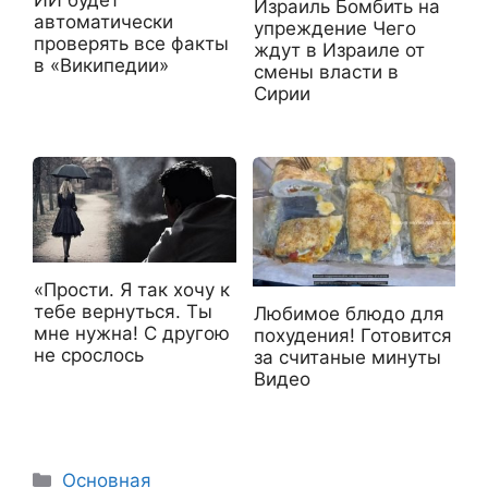
ИИ будет
Израиль Бомбить на
автоматически
упреждение Чего
проверять все факты
ждут в Израиле от
в «Википедии»
смены власти в
Сирии
«Прости. Я так хочу к
тебе вернуться. Ты
Любимое блюдо для
мне нужна! С другою
похудения! Готовится
не срослось
за считаные минуты
Видео
Рубрики
Основная