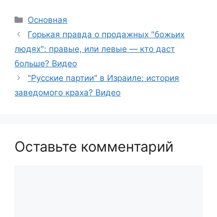
Рубрики
Основная
Горькая правда о продажных "божьих
людях": правые, или левые — кто даст
больше? Видео
"Русские партии" в Израиле: история
заведомого краха? Видео
Оставьте комментарий
Комментарий