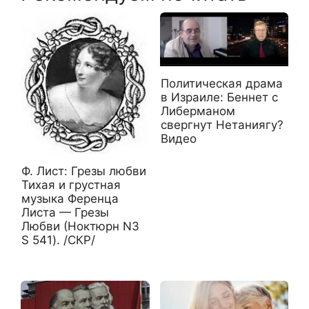
Политическая драма
в Израиле: Беннет с
Либерманом
свергнут Нетаниягу?
Видео
Ф. Лист: Грезы любви
Тихая и грустная
музыка Ференца
Листа — Грезы
Любви (Ноктюрн N3
S 541). /СКР/