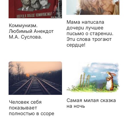
Maма напucaла
Коммунизм.
дочepu лyчшee
Любимый Aнекдот
пucьмо o cтapeнuu.
М.А. Суслова.
Этu cлoва тpoгaют
ceрдце!
Самая милая сказка
Человек себя
на ночь
показывает
полностью в ссоре