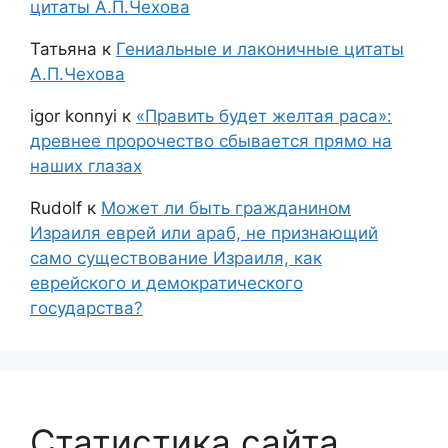
цитаты А.П.Чехова
Татьяна
к
Гениальные и лаконичные цитаты
А.П.Чехова
igor konnyi
к
«Править будет желтая раса»:
древнее пророчество сбывается прямо на
наших глазах
Rudolf
к
Может ли быть гражданином
Израиля еврей или араб, не признающий
само существование Израиля, как
еврейского и демократического
государства?
Статистика сайта