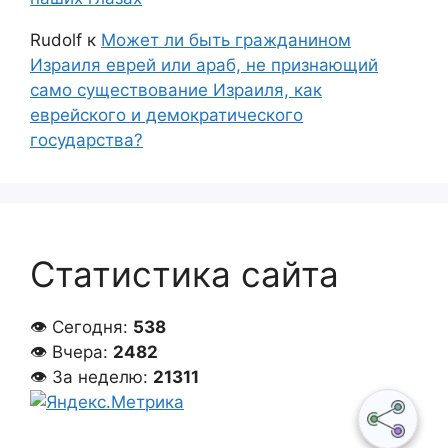
Rudolf
к
Может ли быть гражданином
Израиля еврей или араб, не признающий
само существование Израиля, как
еврейского и демократического
государства?
Статистика сайта
👁 Сегодня:
538
👁 Вчера:
2482
👁 За неделю:
21311