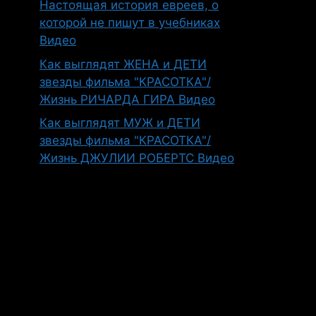
Настоящая история евреев, о
которой не пишут в учебниках
Видео
Как выглядят ЖЕНА и ДЕТИ
звезды фильма "КРАСОТКА"/
Жизнь РИЧАРДА ГИРА Видео
Как выглядят МУЖ и ДЕТИ
звезды фильма "КРАСОТКА"/
Жизнь ДЖУЛИИ РОБЕРТС Видео
Свежие
комментарии