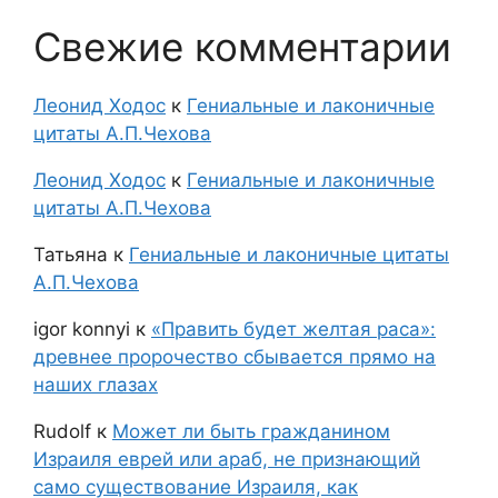
Свежие комментарии
Леонид Ходос
к
Гениальные и лаконичные
цитаты А.П.Чехова
Леонид Ходос
к
Гениальные и лаконичные
цитаты А.П.Чехова
Татьяна
к
Гениальные и лаконичные цитаты
А.П.Чехова
igor konnyi
к
«Править будет желтая раса»:
древнее пророчество сбывается прямо на
наших глазах
Rudolf
к
Может ли быть гражданином
Израиля еврей или араб, не признающий
само существование Израиля, как