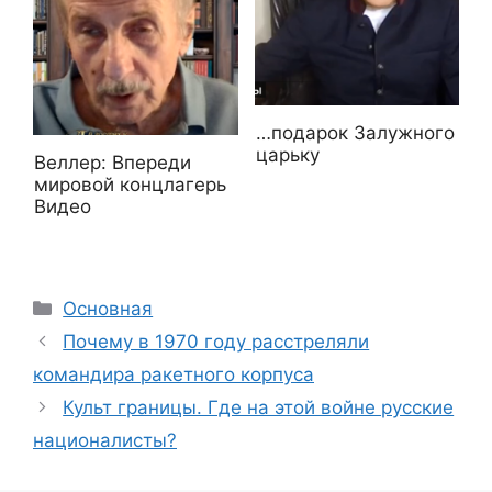
…подарок Залужного
царьку
Веллер: Впереди
мировой концлагерь
Видео
Рубрики
Основная
Почему в 1970 году расстреляли
командира ракетного корпуса
Культ границы. Где на этой войне русские
националисты?