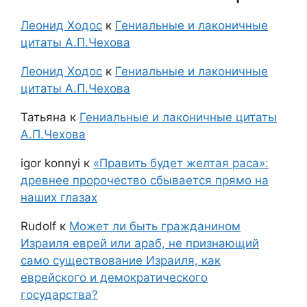
Леонид Ходос
к
Гениальные и лаконичные
цитаты А.П.Чехова
Леонид Ходос
к
Гениальные и лаконичные
цитаты А.П.Чехова
Татьяна
к
Гениальные и лаконичные цитаты
А.П.Чехова
igor konnyi
к
«Править будет желтая раса»:
древнее пророчество сбывается прямо на
наших глазах
Rudolf
к
Может ли быть гражданином
Израиля еврей или араб, не признающий
само существование Израиля, как
еврейского и демократического
государства?