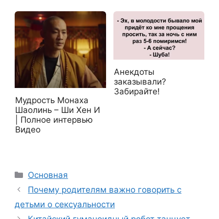
Анекдоты
заказывали?
Забирайте!
Мудрость Монаха
Шаолинь – Ши Хен И
| Полное интервью
Видео
Рубрики
Основная
Почему родителям важно говорить с
детьми о сексуальности
Китайский гуманоидный робот танцует,