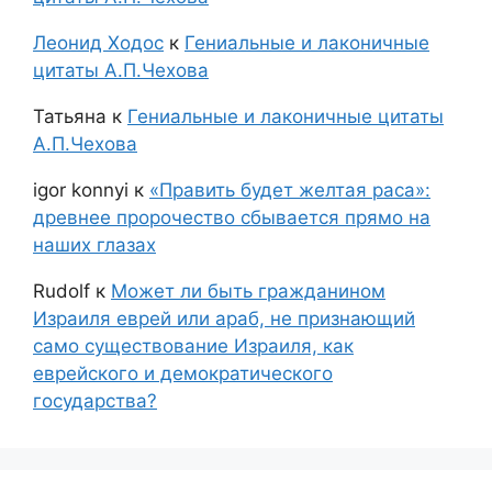
Леонид Ходос
к
Гениальные и лаконичные
цитаты А.П.Чехова
Татьяна
к
Гениальные и лаконичные цитаты
А.П.Чехова
igor konnyi
к
«Править будет желтая раса»:
древнее пророчество сбывается прямо на
наших глазах
Rudolf
к
Может ли быть гражданином
Израиля еврей или араб, не признающий
само существование Израиля, как
еврейского и демократического
государства?