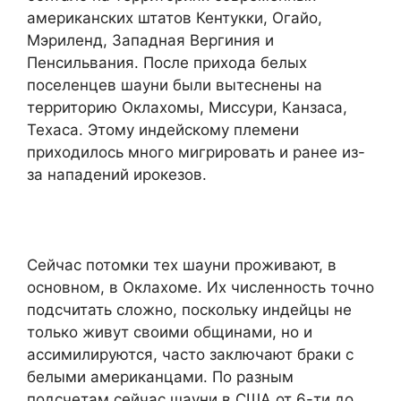
американских штатов Кентукки, Огайо,
Мэриленд, Западная Вергиния и
Пенсильвания. После прихода белых
поселенцев шауни были вытеснены на
территорию Оклахомы, Миссури, Канзаса,
Техаса. Этому индейскому племени
приходилось много мигрировать и ранее из-
за нападений ирокезов.
Сейчас потомки тех шауни проживают, в
основном, в Оклахоме. Их численность точно
подсчитать сложно, поскольку индейцы не
только живут своими общинами, но и
ассимилируются, часто заключают браки с
белыми американцами. По разным
подсчетам сейчас шауни в США от 6-ти до