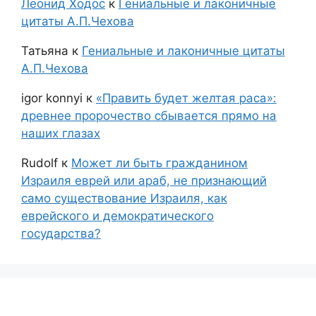
Леонид Ходос
к
Гениальные и лаконичные
цитаты А.П.Чехова
Татьяна
к
Гениальные и лаконичные цитаты
А.П.Чехова
igor konnyi
к
«Править будет желтая раса»:
древнее пророчество сбывается прямо на
наших глазах
Rudolf
к
Может ли быть гражданином
Израиля еврей или араб, не признающий
само существование Израиля, как
еврейского и демократического
государства?