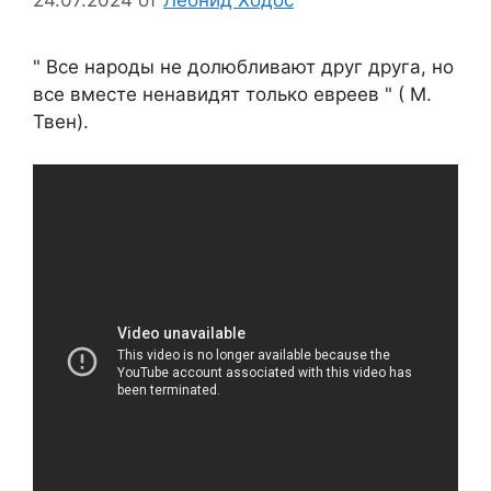
24.07.2024
от
Леонид Ходос
" Все народы не долюбливают друг друга, но
все вместе ненавидят только евреев " ( М.
Твен).