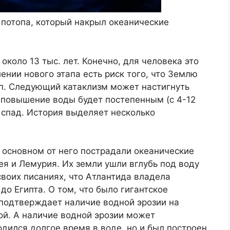
 потопа, который накрыл океанические
коло 13 тыс. лет. Конечно, для человека это
ении нового этапа есть риск того, что Землю
п. Следующий катаклизм может настигнуть
, повышение воды будет постепенным (с 4-12
а спад. История выделяет несколько
В основном от него пострадали океанические
ея и Лемурия. Их земли ушли вглубь под воду
 своих писаниях, что Атлантида владела
о Египта. О том, что было гигантское
 подтверждает наличие водной эрозии на
ой. А наличие водной эрозии может
одился долгое время в воде, но и был построен