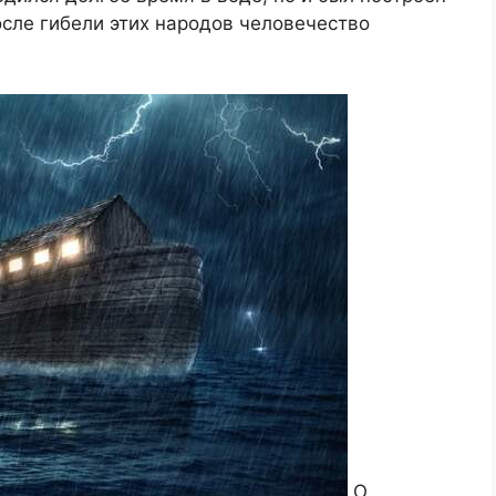
сле гибели этих народов человечество
О