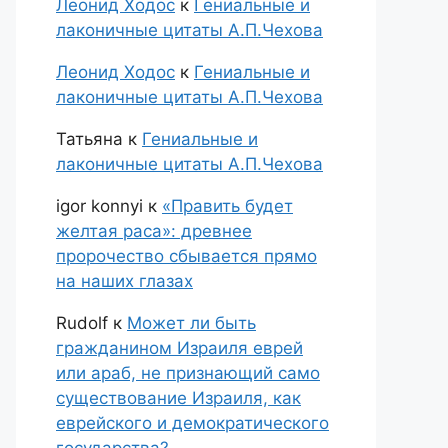
Леонид Ходос
к
Гениальные и
лаконичные цитаты А.П.Чехова
Леонид Ходос
к
Гениальные и
лаконичные цитаты А.П.Чехова
Татьяна
к
Гениальные и
лаконичные цитаты А.П.Чехова
igor konnyi
к
«Править будет
желтая раса»: древнее
пророчество сбывается прямо
на наших глазах
Rudolf
к
Может ли быть
гражданином Израиля еврей
или араб, не признающий само
существование Израиля, как
еврейского и демократического