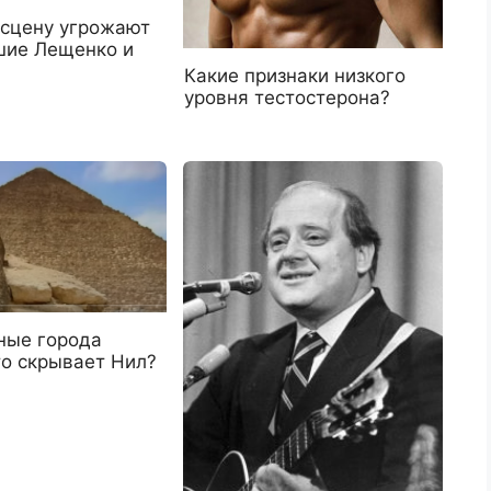
 сцену угрожают
ие Лещенко и
Какие признаки низкого
уровня тестостерона?
ные города
то скрывает Нил?