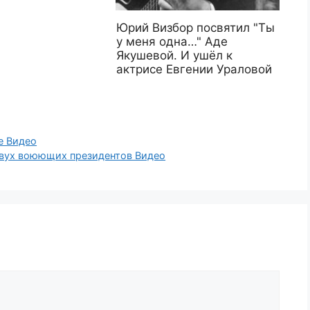
Юрий Визбор посвятил "Ты
у меня одна…" Аде
Якушевой. И ушёл к
актрисе Евгении Ураловой
е Видео
двух воюющих президентов Видео