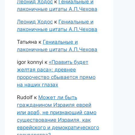
Леонид Ходос
к
Гениальные и
лаконичные цитаты А.П.Чехова
Леонид Ходос
к
Гениальные и
лаконичные цитаты А.П.Чехова
Татьяна
к
Гениальные и
лаконичные цитаты А.П.Чехова
igor konnyi
к
«Править будет
желтая раса»: древнее
пророчество сбывается прямо
на наших глазах
Rudolf
к
Может ли быть
гражданином Израиля еврей
или араб, не признающий само
существование Израиля, как
еврейского и демократического