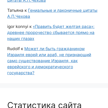
цитаты А.П.Чехова
Татьяна
к
Гениальные и лаконичные цитаты
А.П.Чехова
igor konnyi
к
«Править будет желтая раса»:
древнее пророчество сбывается прямо на
наших глазах
Rudolf
к
Может ли быть гражданином
Израиля еврей или араб, не признающий
само существование Израиля, как
еврейского и демократического
государства?
Статистика сайта