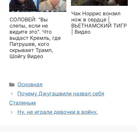
Чак Норрис вонзил
СОЛОВЕЙ: "Вы
нож в сердце |
слепы, если не
ВЬЕТНАМСКИЙ ТИГР
видите это". Что
| Видео
выдаст Кремль, где
Патрушев, кого
скрывает Трамп,
Шойгу Видео
Рубрики
Основная
Почему Джугашвили назвал себя
Сталиным
Ну, не играли девочки в войну.