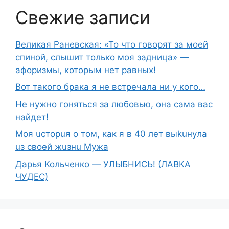
Свежие записи
Великая Раневская: «То что говорят за моей
спиной, слышит только моя задница» —
афоризмы, которым нет равных!
Вот такого брака я не встречала ни у кого…
Не нужно гоняться за любовью, она сама вас
найдет!
Moя ucтopuя о том, как я в 40 лет выkuнyлa
uз свoeй жuзнu Myжа
Дарья Кольченко — УЛЫБНИСЬ! (ЛАВКА
ЧУДЕС)