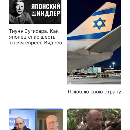
Тиунэ Сугихара. Как
японец спас шесть
тысяч евреев Видеео
Я люблю свою страну