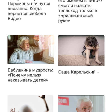
его именем в 1960-х
Перемены начнутся
cмогли назвать
внезапно. Когда
теплоход только в
вернется свобода
«Бриллиантовой
Видео
руке»
Бабушкина мудрость:
Саша Карельский –
«Почему нельзя
наказывать детей»