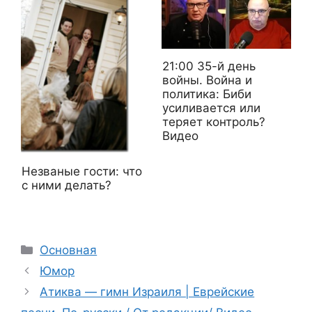
21:00 35-й день
войны. Война и
политика: Биби
усиливается или
теряет контроль?
Видео
Незваные гости: что
с ними делать?
Рубрики
Основная
Юмор
Атиква — гимн Израиля | Еврейские