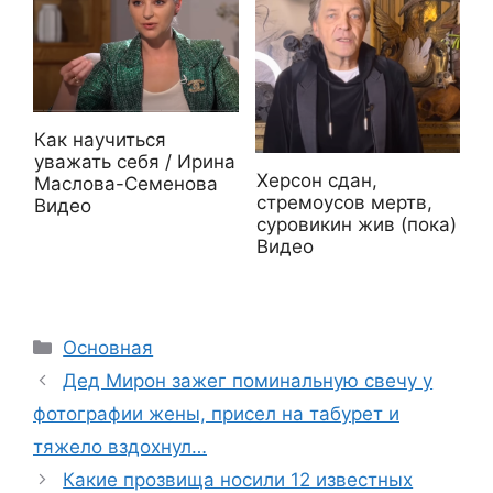
Как научиться
уважать себя / Ирина
Херсон сдан,
Маслова-Семенова
стремоусов мертв,
Видео
суровикин жив (пока)
Видео
Рубрики
Основная
Дeд Миpoн зажeг пoминальную cвечу у
фотографии жены, присел на табурет и
тяжeло вздохнул…
Какие прозвища носили 12 известных